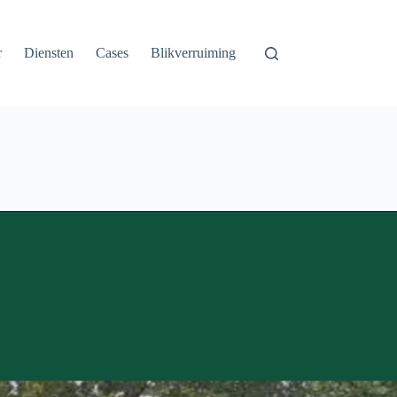
r
Diensten
Cases
Blikverruiming