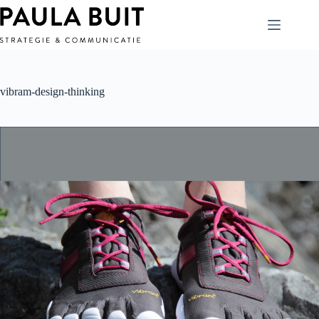
Ga
naar
de
inhoud
vibram-design-thinking