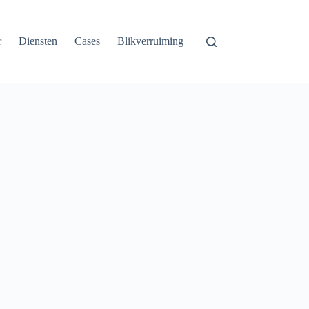
r
Diensten
Cases
Blikverruiming