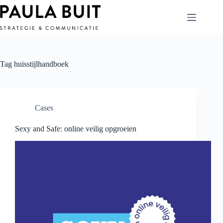
Ga
naar
de
inhoud
Tag
huisstijlhandboek
Cases
Sexy and Safe: online veilig opgroeien