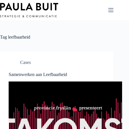
Ga
naar
de
inhoud
Tag
leefbaarheid
Cases
Samenwerken aan Leefbaarheid