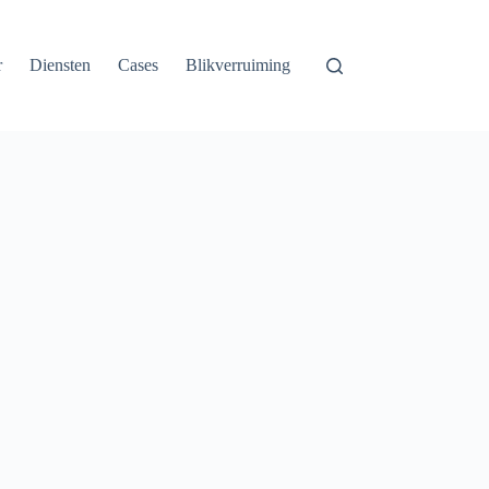
r
Diensten
Cases
Blikverruiming