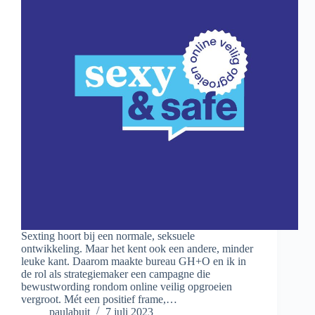
Sexting hoort bij een normale, seksuele
ontwikkeling. Maar het kent ook een andere, minder
leuke kant. Daarom maakte bureau GH+O en ik in
de rol als strategiemaker een campagne die
bewustwording rondom online veilig opgroeien
vergroot. Mét een positief frame,…
paulabuit
7 juli 2023